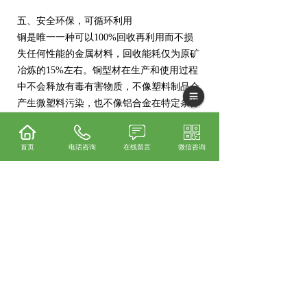
五、安全环保，可循环利用
铜是唯一一种可以100%回收再利用而不损
失任何性能的金属材料，回收能耗仅为原矿
冶炼的15%左右。铜型材在生产和使用过程
中不会释放有毒有害物质，不像塑料制品会
产生微塑料污染，也不像铝合金在特定条件
下可能析出铝离子。在欧美等发达国家，建
筑给排水系统已强制要求使用铜管，国内也
首页
电话咨询
在线留言
微信咨询
在逐步推广。从全生命周期来看，铜型材虽
然单价高于钢铁和铝合金，但因为寿命长、
免维护、可回收，综合使用成本反而更低。
总结
铜业铜型材的核心特点可以用一句话概括：
导电导热顶尖、耐腐蚀抗菌、机械性能全
面、外观高档持久、安全环保可回收。 不同
铜合金各有分工——紫铜主攻导电导热，黄
铜主攻强度加工，青铜主攻耐磨硬度，白铜