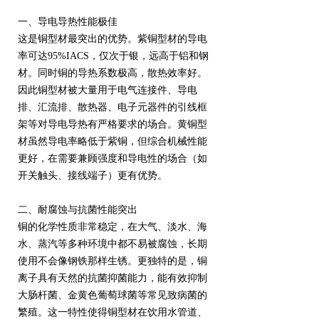
一、导电导热性能极佳
这是铜型材最突出的优势。紫铜型材的导电
率可达95%IACS，仅次于银，远高于铝和钢
材。同时铜的导热系数极高，散热效率好。
因此铜型材被大量用于电气连接件、导电
排、汇流排、散热器、电子元器件的引线框
架等对导电导热有严格要求的场合。黄铜型
材虽然导电率略低于紫铜，但综合机械性能
更好，在需要兼顾强度和导电性的场合（如
开关触头、接线端子）更有优势。
二、耐腐蚀与抗菌性能突出
铜的化学性质非常稳定，在大气、淡水、海
水、蒸汽等多种环境中都不易被腐蚀，长期
使用不会像钢铁那样生锈。更独特的是，铜
离子具有天然的抗菌抑菌能力，能有效抑制
大肠杆菌、金黄色葡萄球菌等常见致病菌的
繁殖。这一特性使得铜型材在饮用水管道、