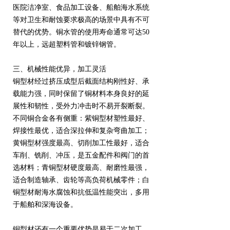
医院洁净室、食品加工设备、船舶海水系统
等对卫生和耐蚀要求极高的场景中具有不可
替代的优势。铜水管的使用寿命通常可达50
年以上，远超塑料管和镀锌钢管。
三、机械性能优异，加工灵活
铜型材经过挤压成型后截面结构刚性好、承
载能力强，同时保留了铜材料本身良好的延
展性和韧性，受外力冲击时不易开裂断裂。
不同铜合金各有侧重：紫铜型材塑性最好、
焊接性最优，适合深拉伸和复杂弯曲加工；
黄铜型材强度最高、切削加工性最好，适合
车削、铣削、冲压，是五金配件和阀门的首
选材料；青铜型材硬度最高、耐磨性最强，
适合制造轴承、齿轮等高负荷机械零件；白
铜型材耐海水腐蚀和抗低温性能突出，多用
于船舶和深海设备。
铜型材还有一个重要优势是易于二次加工，