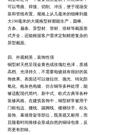
可以弯曲、焊接、切削、冲压，便于现场安
装和管线布置。规格上从几毫米的细棒到最
大190毫米的大规格型材都能生产，圆棒、
方条、扁条、异型材、管材、排材等截面形
式齐全，还能根据客户需求定制精密复杂的
异型截面。
四、外观精美，装饰性强
铜型材天然呈现金黄色或玫瑰红色泽，质感
高档、光泽持久，不需要电镀就有很好的装
饰效果。表面还可以做拉丝、抛光、钝化防
氧化、枪灰色电镀、仿古铜等多种处理，能
够适配现代简约、新中式、欧式古典等各种
装修风格。在建筑装饰中，铜型材常被用于
门框包边、腰线、踢脚线、楼梯扶手、柱头
装饰、幕墙骨架等部位，既美观又耐用，而
且随着时间推移会形成自然的铜绿包浆，反
而更有韵味。